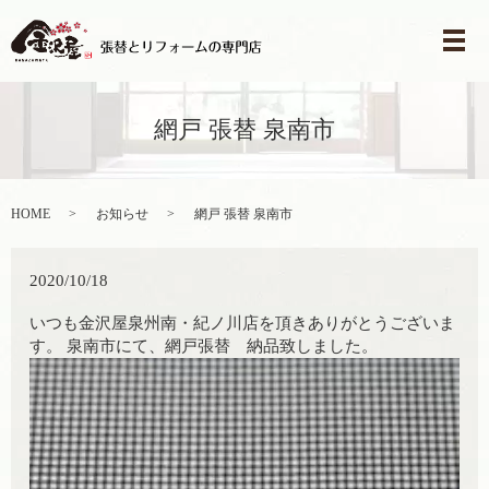
メ
網戸 張替 泉南市
HOME
お知らせ
網戸 張替 泉南市
2020/10/18
いつも金沢屋泉州南・紀ノ川店を頂きありがとうございま
す。 泉南市にて、網戸張替 納品致しました。