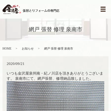
メ
網戸 張替 修理 泉南市
HOME
お知らせ
網戸 張替 修理 泉南市
2020/09/21
いつも金沢屋泉州南・紀ノ川店を頂きありがとうございま
す。 泉南市にて、網戸張替、修理納品致しました。