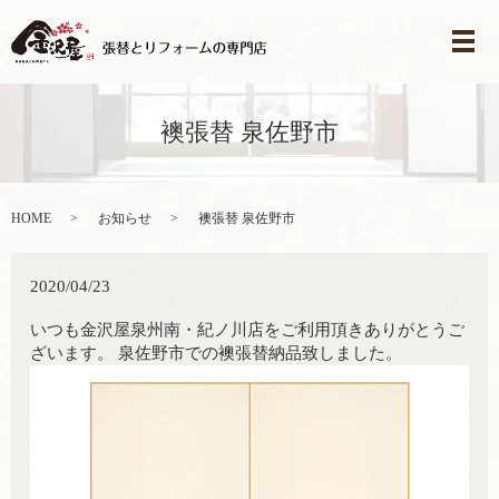
メ
襖張替 泉佐野市
HOME
お知らせ
襖張替 泉佐野市
2020/04/23
いつも金沢屋泉州南・紀ノ川店をご利用頂きありがとうご
ざいます。 泉佐野市での襖張替納品致しました。