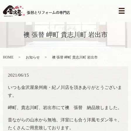
メ
襖 張替 岬町 貴志川町 岩出市
HOME
お知らせ
襖 張替 岬町 貴志川町 岩出市
2021/06/15
いつも金沢屋泉州南・紀ノ川店を頂きありがとうございま
す。
岬町、貴志川町、岩出市にて襖 張替 納品致しました。
昔ながらの山水から無地、洋室にも合う洋風モダン等々、
たくさんご用意致しております。