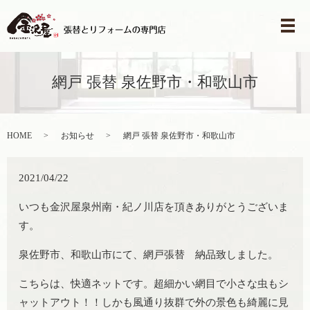
メ
網戸 張替 泉佐野市・和歌山市
HOME
お知らせ
網戸 張替 泉佐野市・和歌山市
2021/04/22
いつも金沢屋泉州南・紀ノ川店を頂きありがとうございま
す。
泉佐野市、和歌山市にて、網戸張替 納品致しました。
こちらは、快適ネットです。超細かい網目で小さな虫もシ
ャットアウト！！しかも風通り抜群で外の景色も綺麗に見