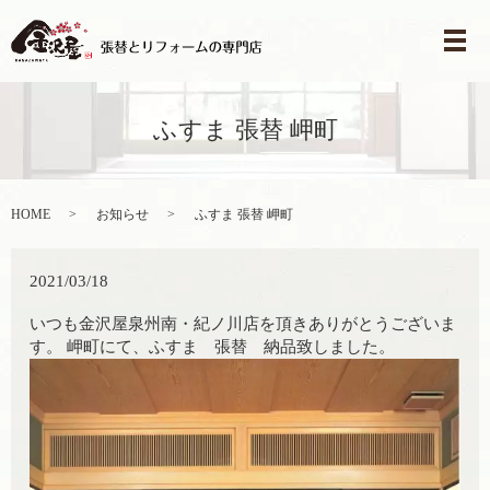
メ
ふすま 張替 岬町
HOME
お知らせ
ふすま 張替 岬町
2021/03/18
いつも金沢屋泉州南・紀ノ川店を頂きありがとうございま
す。 岬町にて、ふすま 張替 納品致しました。