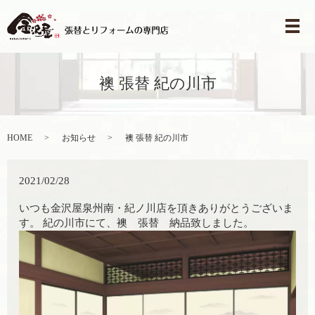
メ
襖 張替 紀の川市
HOME
お知らせ
襖 張替 紀の川市
2021/02/28
いつも金沢屋泉州南・紀ノ川店を頂きありがとうございま
す。 紀の川市にて、襖 張替 納品致しました。