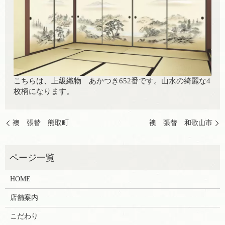
こちらは、上級織物 あかつき652番です。山水の綺麗な4
枚柄になります。
襖 張替 熊取町
襖 張替 和歌山市
HOME
店舗案内
こだわり